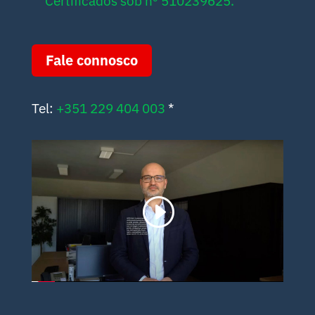
Certificados sob nº 510239625.
Fale connosco
Tel:
+351 229 404 003
*