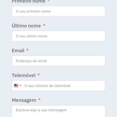
Primeiro nome
Último nome
Email
Telemóvel
U
n
Mensagem
i
t