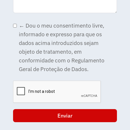
e
d
S
← Dou o meu consentimento livre,
t
informado e expresso para que os
a
dados acima introduzidos sejam
t
objeto de tratamento, em
e
conformidade com o Regulamento
s
Geral de Proteção de Dados.
+
1
Enviar