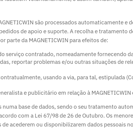
MAGNETICWIN são processados automaticamente e des
s pedidos de apoio e suporte. A recolha e tratamento
 por parte da MAGNETICWIN para efeitos de:
do serviço contratado, nomeadamente fornecendo dad
s, reportar problemas e/ou outras situações de rel
ntratualmente, usando a via, para tal, estipulada (C
neralista e publicitário em relação à MAGNETICWIN e
os numa base de dados, sendo o seu tratamento auto
ordo com a Lei 67/98 de 26 de Outubro. Os menores
s de acederem ou disponibilizarem dados pessoais no 