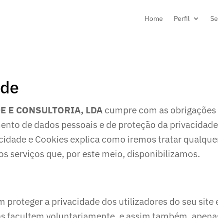
Home
Perfil
Se
ade
E E CONSULTORIA, LDA
cumpre com as obrigações q
mento de dados pessoais e de proteção da privacidad
vacidade e Cookies explica como iremos tratar qualqu
os serviços que, por este meio, disponibilizamos.
teger a privacidade dos utilizadores do seu site e
 facultem voluntariamente, e assim também, apenas a