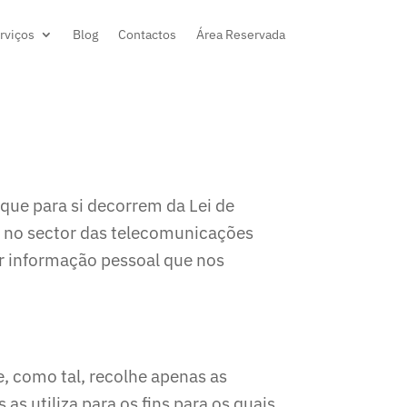
rviços
Blog
Contactos
Área Reservada
ue para si decorrem da Lei de
e no sector das telecomunicações
er informação pessoal que nos
, como tal, recolhe apenas as
s utiliza para os fins para os quais