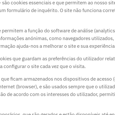
 são cookies essenciais e que permitem ao nosso sit
um formulário de inquérito. O site não funciona corr
 permitem a função do software de análise (analytics)
 informações anónimas, como navegadores utilizados, 
ormação ajuda-nos a melhorar o site e sua experiência
okies que guardam as preferências do utilizador relat
 configurar o site cada vez que o visita.
 que ficam armazenados nos dispositivos de acesso
internet (browser), e são usados sempre que o utilizad
ão de acordo com os interesses do utilizador, permit
porários, que são gerados e estão disponíveis até en