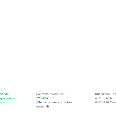
acidade
Contacto telefonico:
Rua Simão Bolí
igios online
229 404 003
nº 239, 4º Anda
ações
(Chamada para a rede fixa
4470-214 Maia,
nacional)