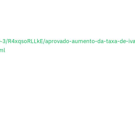
A/~3/R4xqsoRLLkE/aprovado-aumento-da-taxa-de-iv
ml