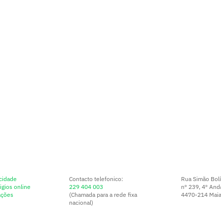
acidade
Contacto telefonico:
Rua Simão Bolí
igios online
229 404 003
nº 239, 4º Anda
ações
(Chamada para a rede fixa
4470-214 Maia,
nacional)