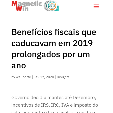
Benefícios fiscais que
caducavam em 2019
prolongados por um
ano
by
wsuporte
|
Fev 17, 2020
|
Insights
Governo decidiu manter, até Dezembro,
incentivos de IRS, IRC, IVA e imposto do
selo, enquanto o fisco analisa o custo e