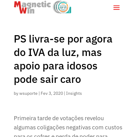
PS livra-se por agora
do IVA da luz, mas
apoio para idosos
pode sair caro
by
wsuporte
|
Fev 3, 2020
|
Insights
Primeira tarde de votações revelou
algumas coligações negativas com custos
para os cofres e perda de poder para